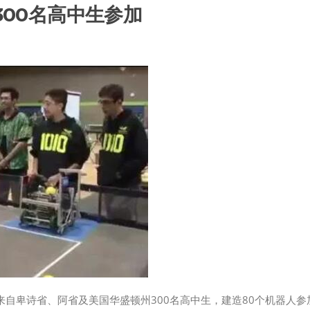
300名高中生参加
赛，来自卑诗省、阿省及美国华盛顿州300名高中生，建造80个机器