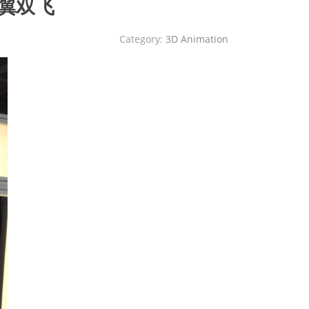
比翼双飞
Category:
3D Animation