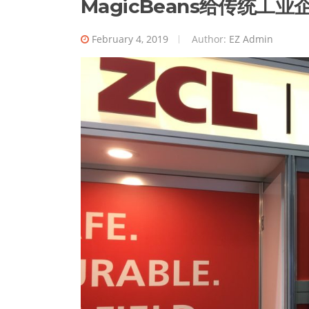
MagicBeans给传统
February 4, 2019
Author:
EZ Admin